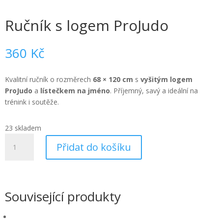
Ručník s logem ProJudo
360
Kč
Kvalitní ručník o rozměrech
68 × 120 cm
s
vyšitým logem
ProJudo
a
lístečkem na jméno
. Příjemný, savý a ideální na
trénink i soutěže.
23 skladem
Ručník
Přidat do košíku
s
logem
ProJudo
množství
Související produkty